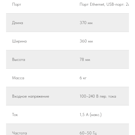
Порт
Порт Ethernet, USB-порт: 2шт
Длина
370 мм
Ширина
360 мм
Высота
78 мм
Масса
6 кг
Входное напряжение
100–240 В пер. тока
Ток
1,5 А (макс.)
Частота
60–50 Гц