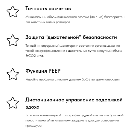
Точность расчетов
Минимальный объем выдыхаемого воздуха (до 4 мл) благоприятен
для животных малых размеров.
Защита “дыхательной” безопасности
Точный и непрерывный мониторинг состояния органов дыхания,
такой как график давления в дыхательных путях, минутный объем,
EtCO2 и т.д.
Функция PEEP
Решайте проблемы с низким уровнем SpO2 во время операции
Дистанционное управление задержкой
вдоха
Во время компьютерной томографии грудной клетки или брюшной
полости помогайте животному задержать вдох для завершения
процедуры